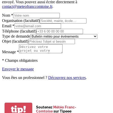
envoyé.
Vous pouvez aussi écrire directement à
contact@meteofranccomtoise.fr
.
Nom
*
Organisation
(facultatif)
Email
*
Téléphone
(facultatif)
Type de demande
Objet
(facultatif)
Message
*
*
Champs obligatoires
Envoyer le message
Vous êtes un professionnel ?
Découvrez nos services
.
tip!
Soutenez
Météo Franc-
Comtoise
sur Tipeee