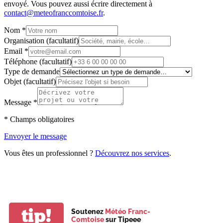
envoyé.
Vous pouvez aussi écrire directement à
contact@meteofranccomtoise.fr
.
Nom
*
Organisation
(facultatif)
Email
*
Téléphone
(facultatif)
Type de demande
Objet
(facultatif)
Message
*
*
Champs obligatoires
Envoyer le message
Vous êtes un professionnel ?
Découvrez nos services
.
tip!
Soutenez
Météo Franc-
Comtoise
sur Tipeee